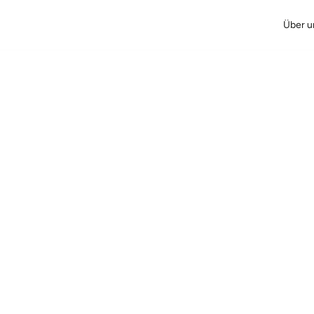
Über u
Website ist online
itt