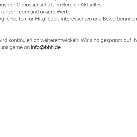
aus der Genossenschaft im Bereich Aktuelles
in unser Team und unsere Werte
lichkeiten für Mitglieder, Interessenten und Bewerberinne
ird kontinuierlich weiterentwickelt. Wir sind gespannt auf I
 uns gerne an
info@bhh.de
.
21.05.2026
77. Mitgliederversamml
Bauhütte erfolgreich
durchgeführt