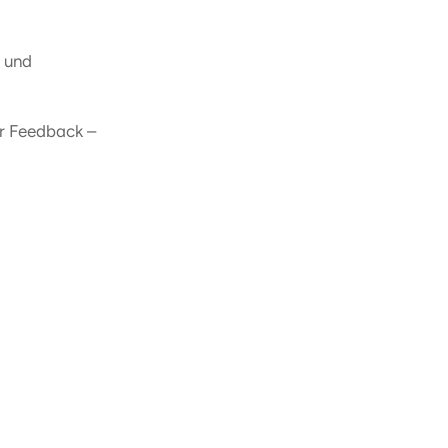
n und
hr Feedback –
ung der