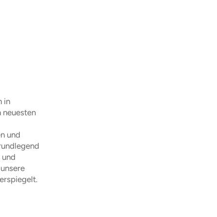
 in
m neuesten
en und
rundlegend
r und
 unsere
erspiegelt.