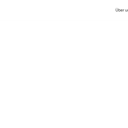
Über u
essum
lisiert am 27.10.2025
er